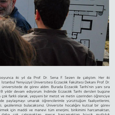
oyunca iki yıl da Prof. Dr. Sena F. Sezen ile çalıştım. Her iki
stanbul Yeniyüzyıl Üniversitesi Eczacılık Fakültesi Dekanı Prof. Dr.
u üniversitede de görev aldım. Burada Eczacılık Tarihi’nin yanı sıra
8 yıldır devam ediyorum. İndimde Eczacılık Tarihi dersleri bugüne
çok farklı olarak, yepyeni bir metot ve metin üzerinden öğrenciye
tede paylaşmayı umarak öğrencilerimle yürüttüğüm faaliyetlerimi,
izi, gezilerimizi bulacaksınız. Üniversite hocalığını kutsal bir görev
rmek için maddi ve manevi tüm enerjimi, birikimimi harcamaktan,
in daha çok çalışmaktan, mesai harcamaktan büyük mutluluk