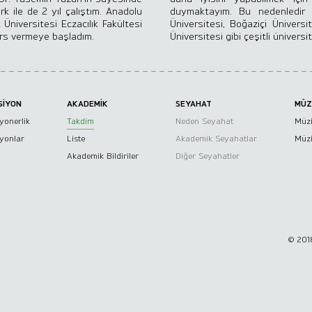
k ile de 2 yıl çalıştım. Anadolu
duymaktayım. Bu nedenledir ki
Üniversitesi Eczacılık Fakültesi
Üniversitesi, Boğaziçi Üniversi
ders vermeye başladım.
Üniversitesi gibi çeşitli ünive
SİYON
AKADEMİK
SEYAHAT
MÜZ
yonerlik
Takdim
Neden Seyahat
Müzi
iyonlar
Liste
Akademik Seyahatlar
Müzi
Akademik Bildiriler
Diğer Seyahatler
© 2018