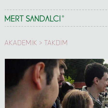
AKADEMİK >
TAKDİM
Eczacılık Tarihi Kitapları Seçkisi
Eczacılık Tarihi Kitapları Listesi
Eczacılık Tarihi Makaleleri
Karma Kitaplar Seçkisi
Karma Kitaplar Listesi
Karma Makaleler