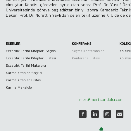
olmuştur. Kendisi görevden ayrıldıktan sonra Prof. Dr. Yusuf Öztür
Üniversitesinde göreve başladıktan bir yıl sonra Karadeniz Teknik 
Dekanı Prof. Dr. Nurettin Yaylı’dan gelen teklif üzerine KTÜ’de de 
Neden Seyahat
Akademik Seyahatlar
ESERLER
KONFERANS
KOLEK
Eczacılık Tarihi Kitapları Seçkisi
Seçme Konferanslar
Koleksi
Diğer Seyahatler
Eczacılık Tarihi Kitapları Listesi
Konferans Listesi
Koleks
Eczacılık Tarihi Makaleleri
Karma Kitaplar Seçkisi
Karma Kitaplar Listesi
Müzik Araştırmaları
Karma Makaleler
Müzikler
mert@mertsandalci.com