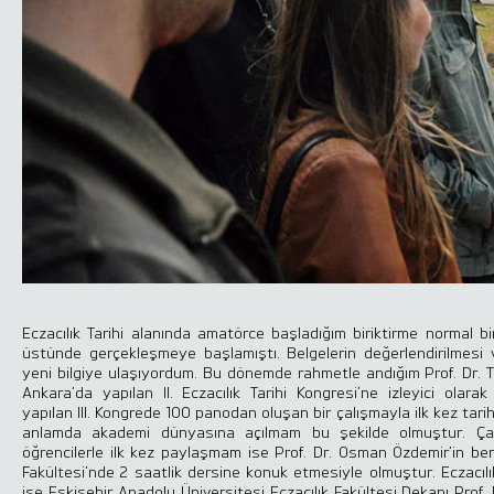
Seçme Konferanslar
Konferans Listesi
Koleksiyonerlik
Koleksiyonlar
Eczacılık Tarihi alanında amatörce başladığım biriktirme normal b
üstünde gerçekleşmeye başlamıştı. Belgelerin değerlendirilmesi 
yeni bilgiye ulaşıyordum. Bu dönemde rahmetle andığım Prof. Dr. 
Ankara’da yapılan II. Eczacılık Tarihi Kongresi’ne izleyici olarak
Takdim
yapılan III. Kongrede 100 panodan oluşan bir çalışmayla ilk kez tarih
anlamda akademi dünyasına açılmam bu şekilde olmuştur. Çal
Liste
öğrencilerle ilk kez paylaşmam ise Prof. Dr. Osman Özdemir’in beni
Fakültesi’nde 2 saatlik dersine konuk etmesiyle olmuştur. Eczacılı
Akademik Bildiriler
ise Eskişehir Anadolu Üniversitesi Eczacılık Fakültesi Dekanı Prof