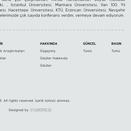
, , İstanbul Üniversitesi, Marmara Üniversitesi, Van 100. Yıl
tesi, Hacettepe Üniversitesi, KTÜ, Erzincan Üniversitesi, Nevşehir
rsitelerimizde çok sayıda konferans verdim, vermeye devam ediyorum.
İK
HAKKINDA
GÜNCEL
BASIN
k Araştırmaları
Özgeçmiş
Tümü
Tümü
kler
Ödüller Hakkında
Ödüller
. All rights reserved. İçerik isimsiz alınmaz.
Designed by