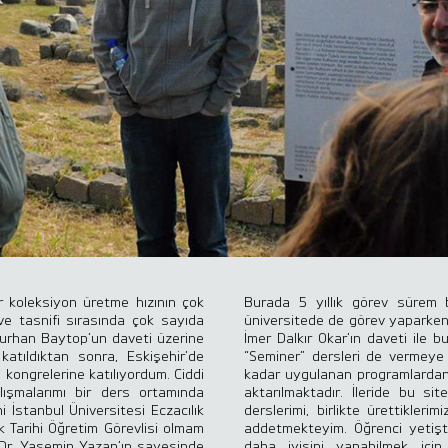
ir koleksiyon üretme hızının çok
Burada 5 yıllık görev sürem b
ve tasnifi sırasında çok sayıda
üniversitede de görev yaparken İ
Turhan Baytop’un daveti üzerine
İmer Dalkır Okar’ın daveti ile b
 katıldıktan sonra, Eskişehir’de
“Seminer” dersleri de vermeye 
 kongrelerine katılıyordum. Ciddi
kadar uygulanan programlardan 
ışmalarımı bir ders ortamında
aktarılmaktadır. İleride bu si
 İstanbul Üniversitesi Eczacılık
derslerimi, birlikte ürettiklerim
k Tarihi Öğretim Görevlisi olmam
addetmekteyim. Öğrenci yetişti
. Dr. Yasemin Yazan’ın sayesinde
daha iyisini yapabilmek iç