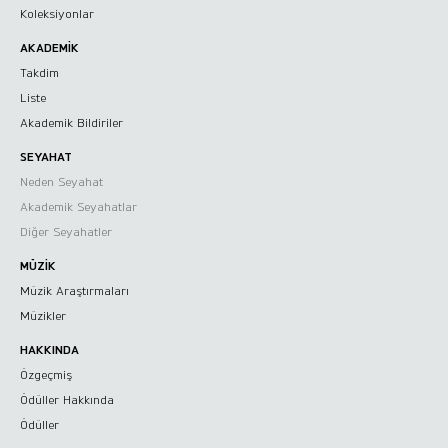
Koleksiyonlar
AKADEMİK
Takdim
Liste
Neden Seyahat
Akademik Bildiriler
Akademik Seyahatlar
SEYAHAT
Neden Seyahat
Diğer Seyahatler
Akademik Seyahatlar
Diğer Seyahatler
MÜZİK
Müzik Araştırmaları
Müzik Araştırmaları
Müzikler
Müzikler
HAKKINDA
Özgeçmiş
Ödüller Hakkında
Ödüller