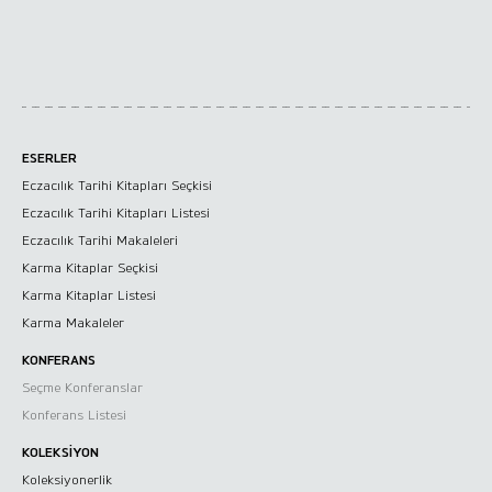
Seçme Konferanslar
Konferans Listesi
ESERLER
Eczacılık Tarihi Kitapları Seçkisi
Eczacılık Tarihi Kitapları Listesi
Koleksiyonerlik
Eczacılık Tarihi Makaleleri
Karma Kitaplar Seçkisi
Koleksiyonlar
Karma Kitaplar Listesi
Karma Makaleler
KONFERANS
Seçme Konferanslar
Takdim
Konferans Listesi
Liste
KOLEKSİYON
Koleksiyonerlik
Akademik Bildiriler