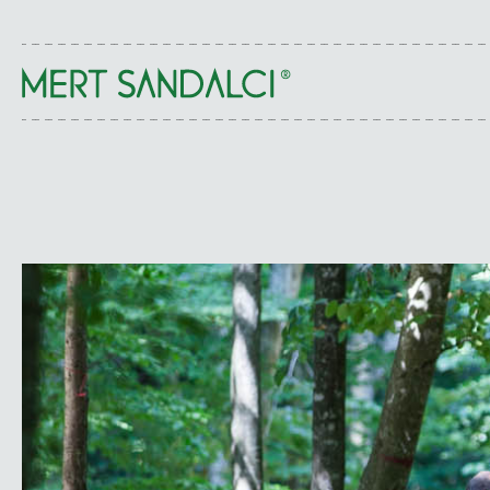
Eczacılık Tarihi Kitapları Seçkisi
Eczacılık Tarihi Kitapları Listesi
Eczacılık Tarihi Makaleleri
Karma Kitaplar Seçkisi
Karma Kitaplar Listesi
Karma Makaleler