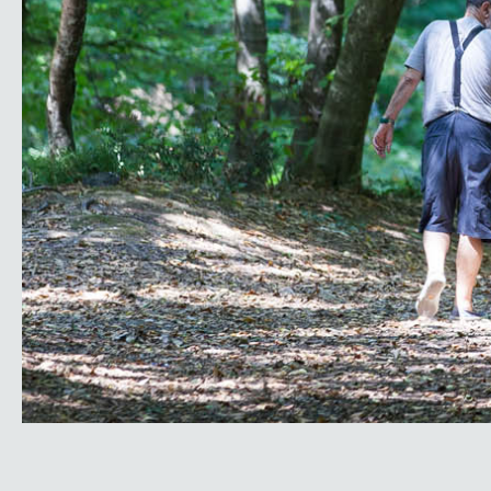
Seçme Konferanslar
Konferans Listesi
Koleksiyonerlik
Koleksiyonlar
Takdim
Liste
Akademik Bildiriler