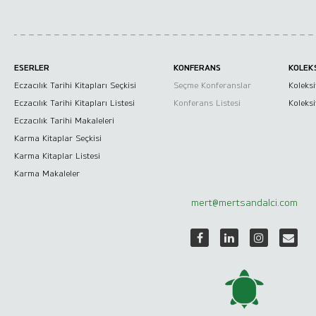
ESERLER
KONFERANS
KOLEK
Neden Seyahat
Eczacılık Tarihi Kitapları Seçkisi
Seçme Konferanslar
Koleksi
Eczacılık Tarihi Kitapları Listesi
Akademik Seyahatlar
Konferans Listesi
Koleks
Eczacılık Tarihi Makaleleri
Diğer Seyahatler
Karma Kitaplar Seçkisi
Karma Kitaplar Listesi
Karma Makaleler
mert@mertsandalci.com
Müzik Araştırmaları
Müzikler