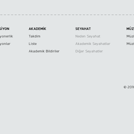
SİYON
AKADEMİK
SEYAHAT
MÜZ
yonerlik
Takdim
Neden Seyahat
Müzi
iyonlar
Liste
Akademik Seyahatlar
Müzi
Akademik Bildiriler
Diğer Seyahatler
© 2018